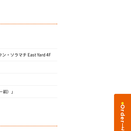
ソラマチ East Yard 4F
ー前）」
Order