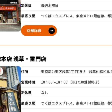
定休日
毎週木曜日
最寄り駅
つくばエクスプレス、東京メトロ銀座線、都
店舗詳細
本店 浅草・雷門店
住所
東京都台東区浅草1丁目19-3 浅草仲松ビル
営業時間
10：00～18：00 （※17:30受付終了）
定休日
なし
最寄り駅
つくばエクスプレス、東京メトロ銀座線、都