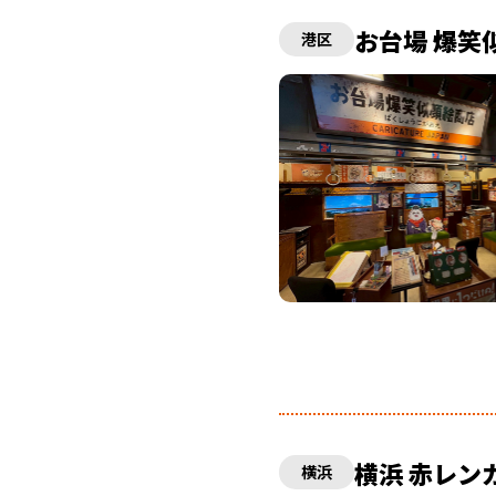
お台場 爆笑
港区
横浜 赤レン
横浜