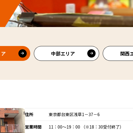
リア
中部エリア
関西
住所
東京都台東区浅草1－37－6
営業時間
11：00～19：00 （※18：30受付終了）