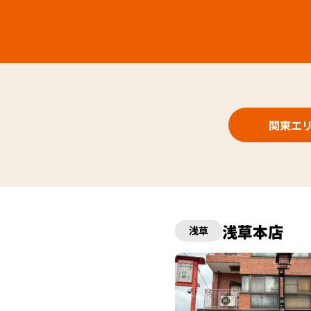
関東エ
浅草本店
浅草