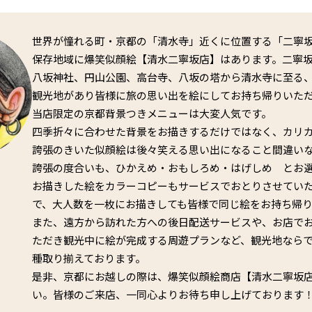
世界が憧れる町・京都の「清水寺」近くに位置する「二寧
保存地域に爆笑似顔絵【清水二寧坂店】はあります。二寧
八坂神社、円山公園、高台寺、八坂の塔から清水寺に至る
観光地があり皆様に旅の思い出を絵にしてお持ち帰りいた
当店限定の京都背景つきメニューは大変人気です。
四季折々に合わせた背景をお描きするだけではなく、カリ
誇張のきいた似顔絵は後々笑える思い出になること間違い
誇張の度合いも、ひかえめ・おもしろめ・はげしめ とお
お描きした絵をカラーコピーもサービスでおとりさせてい
で、大人数を一枚にお描きしても皆様で同じ絵をお持ち帰
また、遠方から訪れた方への後日配送サービスや、お店で
ただき観光中に絵が完成する周遊プランなど、観光地なら
種取り揃えております。
是非、京都にお越しの際は、爆笑似顔絵商店【清水二寧坂
い。皆様のご来店、一同心よりお待ち申し上げております