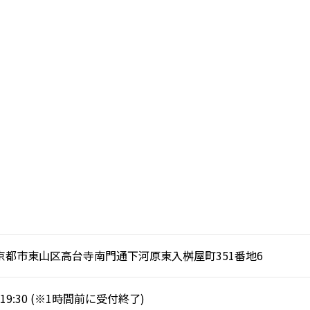
京都市東山区高台寺南門通下河原東入桝屋町351番地6
～19:30 (※1時間前に受付終了)