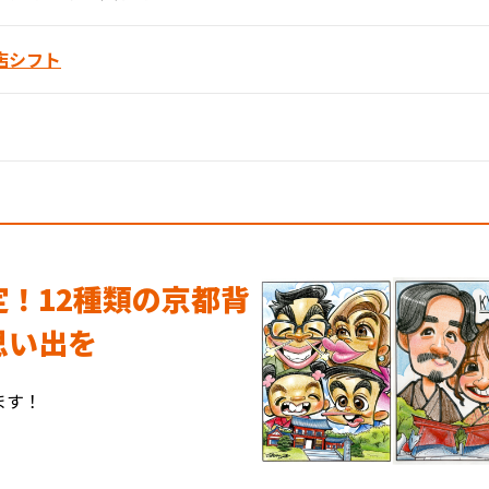
店シフト
！12種類の京都背
思い出を
ます！