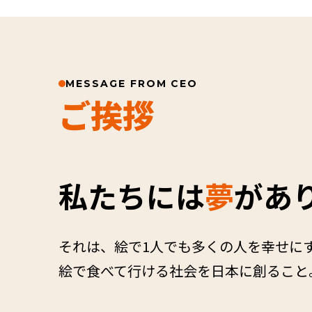
MESSAGE FROM CEO
ご挨拶
私たちには
夢
があ
それは、絵で1人でも多くの人を幸せに
絵で食べて行ける社会を日本に創ること