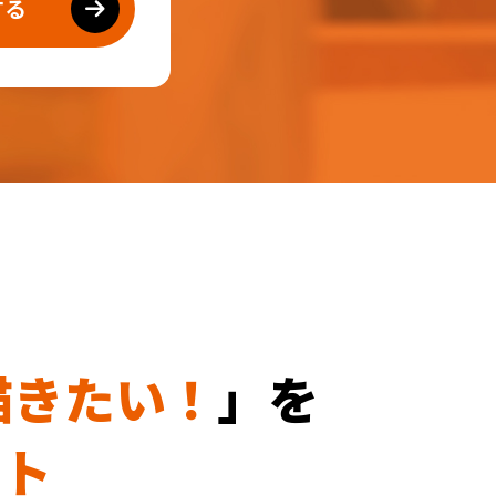
する
描きたい！
」を
ート