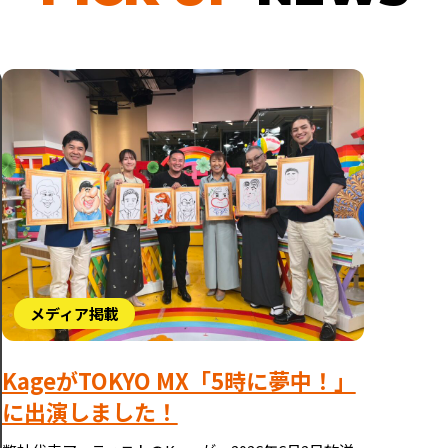
メディア掲載
KageがTOKYO MX「5時に夢中！」
に出演しました！