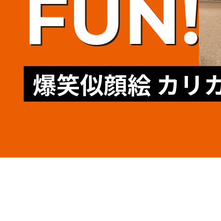
FUN!
爆笑似顔絵 カリ