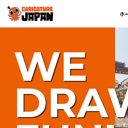
ホ
WE
DRA